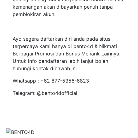
kemenangan akan dibayarkan penuh tanpa
pemblokiran akun.
Ayo segera daftarkan diri anda pada situs
terpercaya kami hanya di bento4d & Nikmati
Berbagai Promosi dan Bonus Menarik Lainnya.
Untuk info pendaftaran lebih lanjut boleh
hubungi kontak dibawah ini :
Whatsapp : +62 877-5356-6823
Telegram: @bento4dofficial
BUKTI JP LAINNYA