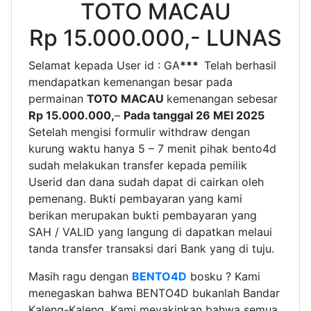
TOTO MACAU
Rp 15.000.000,- LUNAS
Selamat kepada User id : GA
***
Telah berhasil
mendapatkan kemenangan besar pada
permainan
TOTO MACAU
kemenangan sebesar
Rp 15.000.000,
–
Pada tanggal 26 MEI
2025
Setelah mengisi formulir withdraw dengan
kurung waktu hanya 5 – 7 menit pihak bento4d
sudah melakukan transfer kepada pemilik
Userid dan dana sudah dapat di cairkan oleh
pemenang. Bukti pembayaran yang kami
berikan merupakan bukti pembayaran yang
SAH / VALID yang langung di dapatkan melaui
tanda transfer transaksi dari Bank yang di tuju.
Masih ragu dengan
BENTO4D
bosku ? Kami
menegaskan bahwa BENTO4D bukanlah Bandar
Kaleng-Kaleng. Kami meyakinkan bahwa semua