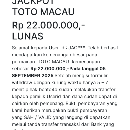
JACKPOT
TOTO MACAU
Rp 22.000.000,-
LUNAS
Selamat kepada User id : JAC
***
Telah berhasil
mendapatkan kemenangan besar pada
permainan TOTO MACAU kemenangan
sebesar
Rp 22.000.000,
–
Pada tanggal 05
SEPTEMBER
2025
Setelah mengisi formulir
withdraw dengan kurung waktu hanya 5 – 7
menit pihak bento4d sudah melakukan transfer
kepada pemilik Userid dan dana sudah dapat di
cairkan oleh pemenang. Bukti pembayaran yang
kami berikan merupakan bukti pembayaran
yang SAH / VALID yang langung di dapatkan
melaui tanda transfer transaksi dari Bank yang