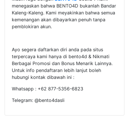
menegaskan bahwa BENTO4D bukanlah Bandar
Kaleng-Kaleng. Kami meyakinkan bahwa semua
kemenangan akan dibayarkan penuh tanpa
pemblokiran akun.
Ayo segera daftarkan diri anda pada situs
terpercaya kami hanya di bento4d & Nikmati
Berbagai Promosi dan Bonus Menarik Lainnya.
Untuk info pendaftaran lebih lanjut boleh
hubungi kontak dibawah ini :
Whatsapp : +62 877-5356-6823
Telegram: @bento4dasli
BUKTI JP LAINNYA