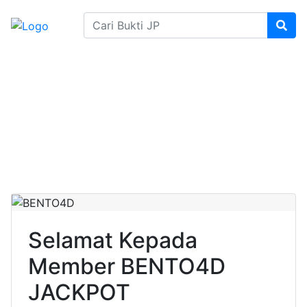
SELAMAT DATANG DI BENTO4D BANDAR TOGEL
SELAMAT KEPADA MEMBER BENTO4D
JACKPOT TOTO MACAU RP 45.000.000,-
LUNAS
Selasa, 12 Agustus 2025 WIB
|
03:57 AM WIB
Selamat Kepada
Member BENTO4D
JACKPOT