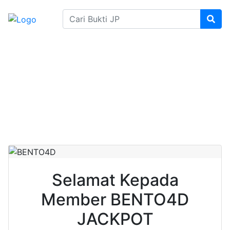
SELAMAT DATANG DI BENTO4D BANDAR TOGEL,
SELAMAT KEPADA MEMBER BENTO4D
JACKPOT TOTOMACAU RP 46.000.000,-
LUNAS
Selasa, 01 Oktober 2024 WIB
|
05:37 AM WIB
Selamat Kepada
Member BENTO4D
JACKPOT