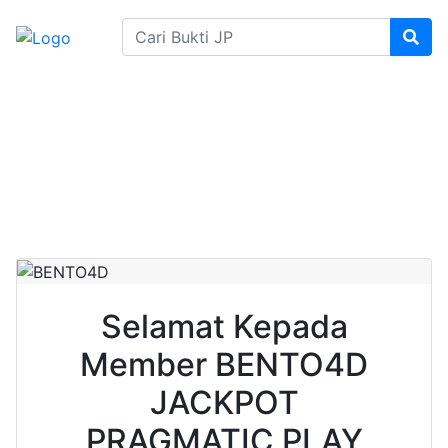
SELAMAT DATANG DI BENTO4D BANDAR TOGEL,
SELAMAT KEPADA MEMBER BENTO4D
PRAGMATIC PLAY RP 8.000.000,- LUNAS
Sabtu, 09 November 2024 WIB
|
07:08 AM WIB
Selamat Kepada
Member BENTO4D
JACKPOT
PRAGMATIC PLAY