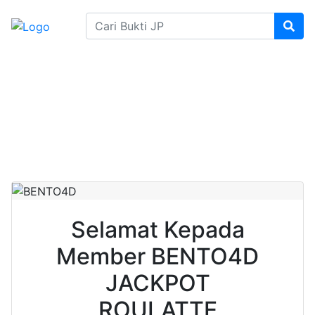
SELAMAT DATANG DI BENTO4D BANDAR TOGEL, LIVE
SELAMAT KEPADA MEMBER BENTO4D
ROULATTE RP 18.000.000,- LUNAS
Selasa, 03 Desember 2024 WIB
|
06:12 AM WIB
Selamat Kepada
Member BENTO4D
JACKPOT
ROULATTE