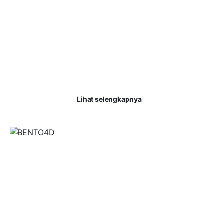
JACKPOT PRAGMATIC PLAY RP
40.000.000- LUNAS
SENIN, 19 AGUSTUS 2024
04:50 PM WIB
Selamat Kepada Member BENTO4D JACKPOT PRAGMATIC
PLAY Rp 40.000.000,- LUNAS Selamat kepada User id :
UAR**** Telah berhasil mendapatkan kemenangan . . .
Lihat selengkapnya
SELAMAT KEPADA MEMBER BENTO4D
JACKPOT SYDNEY RP 21.150.000-
LUNAS
SENIN, 19 AGUSTUS 2024
04:50 PM WIB
Selamat Kepada Member BENTO4D JACKPOT SYDNEY Rp