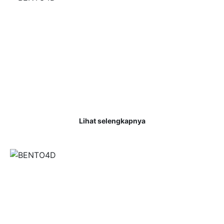
SELAMAT KEPADA MEMBER BENTO4D
JACKPOT PG SOFT RP 17.000.000,-
LUNAS
SENIN, 19 AGUSTUS 2024
04:50 PM WIB
Selamat Kepada Member BENTO4D JACKPOT PG SOFT Rp
17.000.000,- LUNAS Selamat kepada User id : PA**** Telah
berhasil mendapatkan kemenangan . . .
Lihat selengkapnya
SELAMAT KEPADA MEMBER BENTO4D
JACKPOT CHINA RP 10.000.000-
LUNAS
SENIN, 19 AGUSTUS 2024
04:50 PM WIB