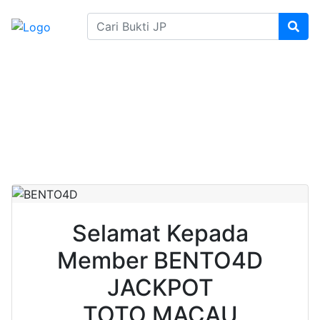
SELAMAT DATANG DI BENTO4D BANDAR TOGEL, LIVE 
SELAMAT KEPADA MEMBER BENTO4D
TOTO MACAU RP 85.000.000,- LUNAS
Senin, 23 Desember 2024 WIB
|
04:07 AM WIB
Selamat Kepada
Member BENTO4D
JACKPOT
TOTO MACAU